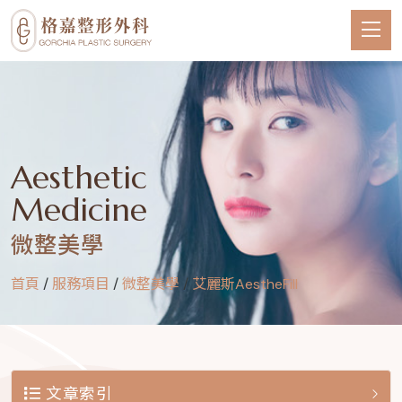
Aesthetic
Medicine
微整美學
首頁
/
服務項目
/
微整美學
/
艾麗斯AestheFill
文章索引