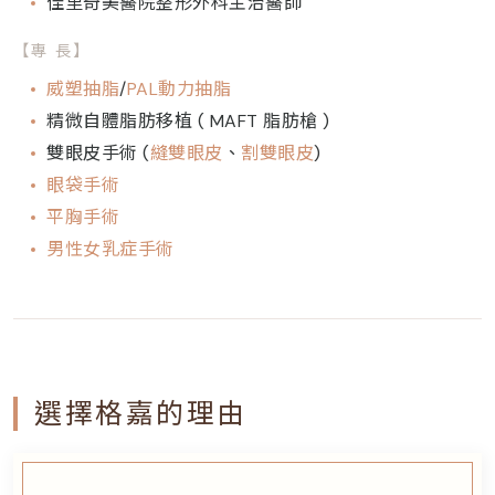
佳里奇美醫院整形外科主治醫師
【專 長】
威塑抽脂
/
PAL動力抽脂
精微自體脂肪移植 ( MAFT 脂肪槍 )
雙眼皮手術 (
縫雙眼皮
、
割雙眼皮
)
眼袋手術
平胸手術
男性女乳症手術
選擇格嘉的理由