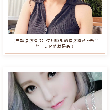
【自體脂肪補脂】使用腹部的脂肪補足臉部凹
陷，ＣＰ值就是高！