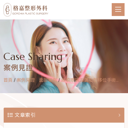
Case Sharing
案例見證
首頁
/
案例見證
/
面部案例
/
無痕眼袋淚溝脂肪移位手術...
文章索引