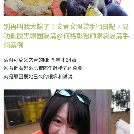
別再叫我大嬸了！文青女眼袋手術日記，成
功擺脫黑眼圈淚溝@何格彰醫師眼袋淚溝手
術案例
活潑可愛又文青的Kiki今年才24歲
卻有個看起來比實際年齡還老的惡夢
就是那困擾她已久的眼袋和淚溝