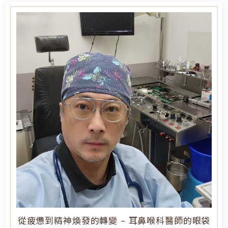
從疲憊到精神煥發的轉變 - 耳鼻喉科醫師的眼袋