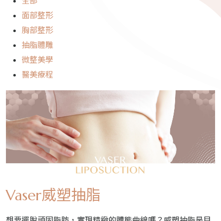
全部
面部整形
胸部整形
抽脂體雕
微整美學
醫美療程
Vaser威塑抽脂
想要擺脫頑固脂肪，實現精緻的體態曲線嗎？威塑抽脂是目