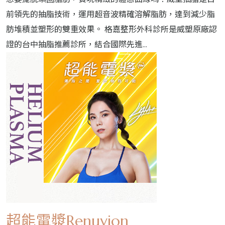
前領先的抽脂技術，運用超音波精確溶解脂肪，達到減少脂
肪堆積並塑形的雙重效果。 格嘉整形外科診所是威塑原廠認
證的台中抽脂推薦診所，結合國際先進...
超能電漿Renuvion