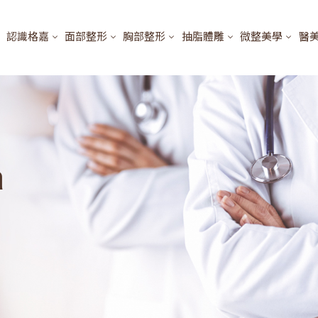
認識格嘉
面部整形
胸部整形
抽脂體雕
微整美學
醫
a