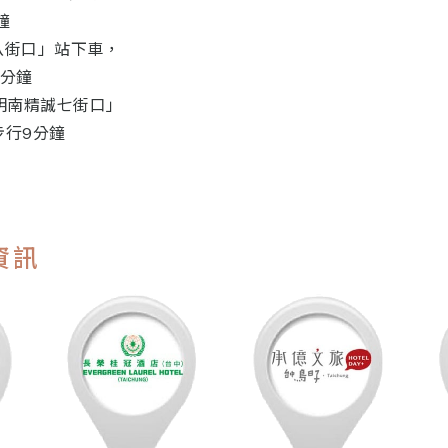
鐘
八街口」站下車，
6分鐘
明南精誠七街口」
步行9分鐘
資訊