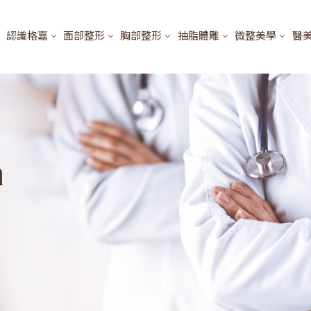
認識格嘉
面部整形
胸部整形
抽脂體雕
微整美學
醫
a