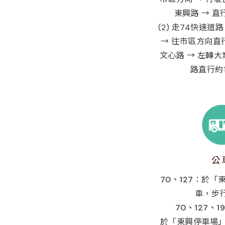
東興路 → 直
(2) 走74快速道
→ 往市區方向直
文心路 → 左轉大
路直行約
公
70、127
：於「
車，步
70、127、1
於「東興停車場