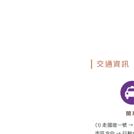
交通資訊
開
(1) 走國道一號
市區方向 → 行駛