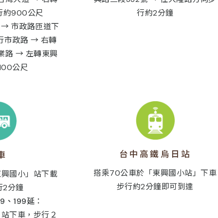
行約2分鐘
行約900公尺
路 → 市政路匝道下
行市政路 → 右轉
業路 → 左轉東興
100公尺
台中高鐵烏日站
車
搭乘70公車於「東興國小站」下車
東興國小」站下載
步行約2分鐘即可到達
行2分鐘
99、199延
：
」站下車，步行２