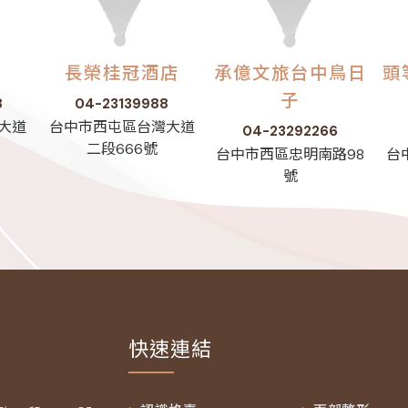
店
長榮桂冠酒店
承億文旅台中鳥日
頭
子
8
04-23139988
大道
台中市西屯區台灣大道
04-23292266
二段666號
台中市西區忠明南路98
台
號
快速連結