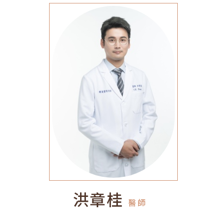
洪章桂
醫師