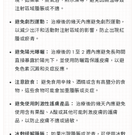
境，如桑拿、蒸氣浴、熱水澡等，避免因高溫導致
注射區域腫脹或不適。
避免劇烈運動：
治療後的幾天內應避免劇烈運動，
以減少出汗和活動對注射區域的影響，防止出現紅
腫或瘀青。
避免陽光曝曬：
治療後的 1 至 2 週內應避免長時間
直接暴露於陽光下，並使用防曬霜保護皮膚，以避
免色素沉澱和炎症反應。
注意飲食：
避免食用辛辣、酒精或含有高鹽分的食
物，這些食物可能會加重腫脹或炎症。
避免使用刺激性護膚產品：
治療後的幾天內應避免
使用含有果酸、A酸或其他可能刺激皮膚的護膚
品，以防止皮膚不適或過敏。
冰敷緩解腫脹：
如果出現腫脹或淤青，可使用冰敷