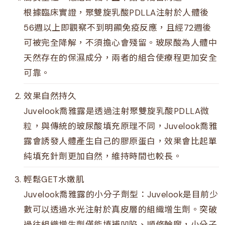
根據臨床實證，聚雙旋乳酸PDLLA注射於人體後
56週以上即觀察不到明顯免疫反應，且經72週後
可被完全降解，不須擔心會殘留。玻尿酸為人體中
天然存在的保濕成分，兩者的組合使療程更加安全
可靠。
效果自然持久
Juvelook喬雅露是透過注射聚雙旋乳酸PDLLA微
粒，與傳統的玻尿酸填充原理不同，Juvelook喬雅
露會誘發人體產生自己的膠原蛋白，效果會比起單
純填充針劑更加自然，維持時間也較長。
輕鬆GET水嫩肌
Juvelook喬雅露的小分子劑型：Juvelook是目前少
數可以透過水光注射於真皮層的組織增生劑。突破
過往組織增生劑僅能填補凹陷、順修輪廓，小分子