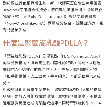
別於過往其他組織增生劑，新一代膠原蛋白增生劑喬雅露
Juvelook使用複合式成分，使用專利噴灑技術，將聚雙旋
乳酸（PDLLA, Poly-D, L-Latic acid）與非交聯玻尿酸
（Non-Crosslinked HA）兩種成分結合，並藉由過篩、凍
乾結晶後製成。
什麼是聚雙旋乳酸PDLLA？
「聚雙旋乳酸PDLLA」是聚乳酸（PLA, Polylactic Acid）
的同分異構物，擁有高生物相容性的特點，同時PLA也是
美國FDA公認核可的聚合物，因此許多人體相關植入物
（如手術縫線、人工血管、手術網片）也都是使用PLA成
分。
相較於其他組織增生劑成分，聚雙旋乳酸PDLLA屬於球體
結構，對於人體組織相對溫和，生物相容性更高，不易因
過度發炎反應造成肉芽腫或結節。同時聚雙旋乳酸PDLLA