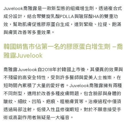
Juvelook喬雅露是一款新型態的組織增生劑，透過複合式
成分設計，結合聚雙旋乳酸PDLLA與玻尿酸HA的雙重功
效，幫助肌膚促進膠原蛋白生成，達到緊緻、拉提、飽滿
與膚質改善等多重效果。
韓國銷售市佔第一名的膠原蛋白增生劑 –喬
雅露Juvelook
喬雅露Juvelook自2018年於韓國上市後，其優異的效果與
不殘留的高安全特性，受到許多醫師與愛美人士推崇，在
短時間內累積了大量的愛好者。Juvelook喬雅露擁有兩種
不同劑型，適用於改善多種皮膚問題，包含臉部與身體的
皺紋、細紋、凹陷、疤痕、粗糙膚質等。治療過程中僅須
透過局部注射，低侵入性且修復期短，對於不願意接受手
術或高副作用者無疑是一大福音。