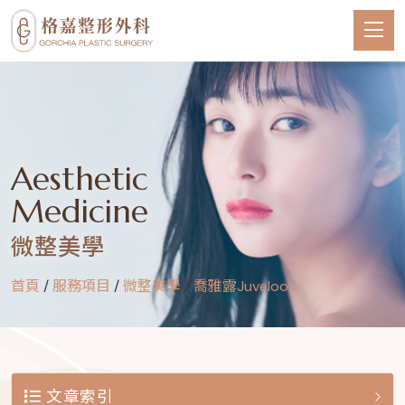
Aesthetic
Medicine
微整美學
首頁
/
服務項目
/
微整美學
/
喬雅露Juvelook
文章索引