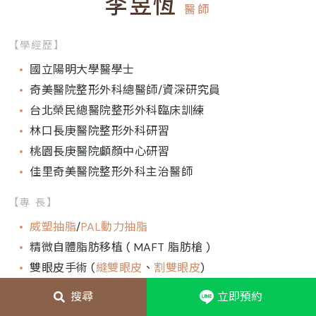
李昱恆
醫師
【學經歷】
國立陽明大學醫學士
奇美醫院整形外科總醫師/資深研究員
台北榮民總醫院整形外科臨床訓練
林口長庚醫院整形外科研習
桃園長庚醫院顱顏中心研習
佳里奇美醫院整形外科主治醫師
【專 長】
威塑抽脂
/
PAL動力抽脂
精微自體脂肪移植 ( MAFT 脂肪槍 )
雙眼皮手術 (
縫雙眼皮
、
割雙眼皮
)
眼袋手術
搜尋
立即預約
平胸手術