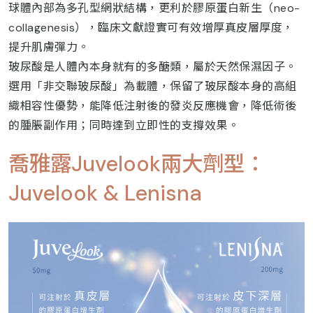
球體內部為多孔型網狀結構，更利於膠原蛋白新生（neo-
collagenesis），臨床文獻證實可有效增厚真皮層厚度，
提升肌膚彈力。
玻尿酸是人體內本身就有的多醣類，屬於天然保濕因子。
選用「非交聯玻尿酸」為載體，保留了玻尿酸本身的高組
織相容性優勢，能降低注射後的發炎反應機會，降低術後
的腫脹副作用；同時達到立即性的支撐效果。
喬雅露Juvelook兩大劑型：
Juvelook & Lenisna