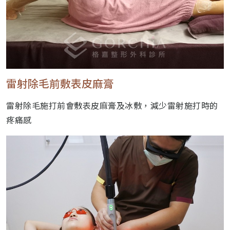
雷射除毛前敷表皮麻膏
雷射除毛施打前會敷表皮麻膏及冰敷，減少雷射施打時的
疼痛感