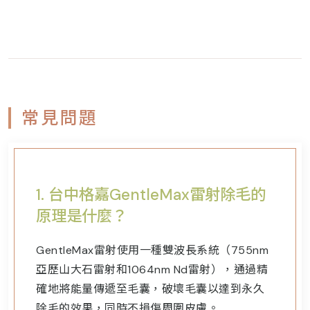
常見問題
1. 台中格嘉
GentleMax雷射除毛的
原理是什麼？
GentleMax雷射使用一種雙波長系統（755nm
亞歷山大石雷射和1064nm Nd雷射），通過精
確地將能量傳遞至毛囊，破壞毛囊以達到永久
除毛的效果，同時不損傷周圍皮膚。