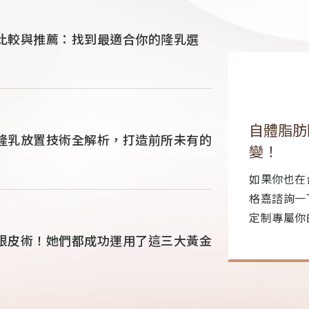
比較與推薦：找到最適合你的隆乳選
乳：從平凡到自信的美麗蛻
重新定義
隆乳放置技術全解析，打造前所未有的
感！
中尋找自體脂肪隆乳推薦，不妨親自來
過去提到隆
。李昱恆醫師以專業經驗和技術，量身
高」，但現
美麗方案，讓你更自信更迷人！
變，而是注
琢。以今天
眼皮術！她們都成功運用了這三大黃金
支撐不足，
們透過精緻
型。...