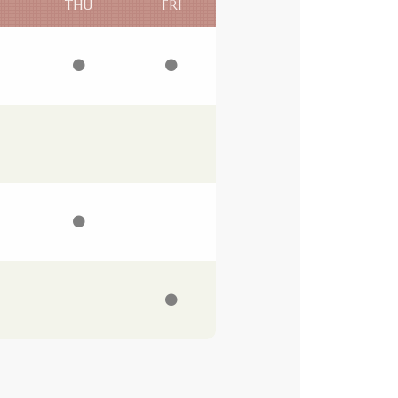
THU
FRI
●
●
●
●