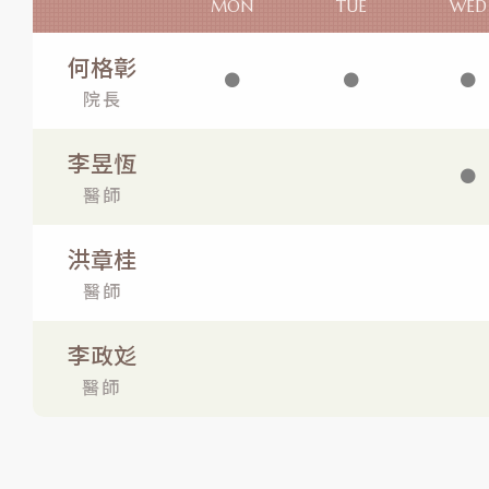
MON
TUE
WED
何格彰
●
●
●
院長
李昱恆
●
醫師
洪章桂
醫師
李政彣
醫師