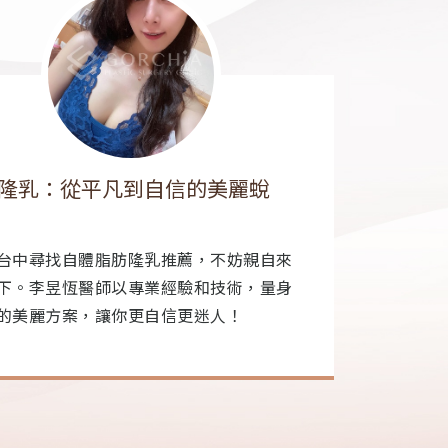
鼻整形：精緻設計，個性化美
內視
「格嘉
作為一
鼻，許多人會單純聯想到「讓鼻子更
型。選
代的鼻整形已經不再只是追求高度的改
開始就
重「整體和諧」與「個人特色」的藝術雕
穩定下來
分享的案例為例，這位患者的鼻基底天生
導致鼻子整體顯得扁平而缺乏立體感。我
的綜合鼻整形，為她打造自然且和諧的鼻