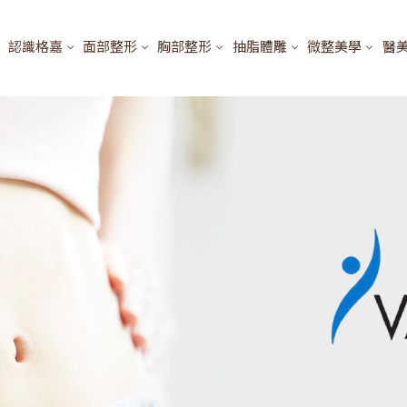
認識格嘉
面部整形
胸部整形
抽脂體雕
微整美學
醫