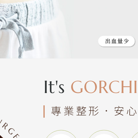
It's
GORCH
專業整形．安