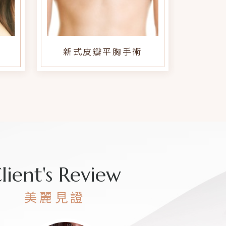
體態雕塑
旋轉
lient's Review
美麗見證