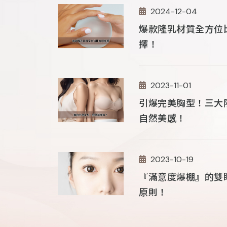
2024-12-04
爆款隆乳材質全方位
擇！
2023-11-01
業技術，打造理想美胸
自體脂肪隆
引爆完美胸型！三大
變！
乳改變了我的人生！」小柔表示，
自然美感！
的女性，她一直渴望擁有豐滿的胸
如果你也在台
整形外科的何格彰醫師，讓她從一
格嘉諮詢一下
術後短短一個月，她的胸部形狀就
2023-10-19
定制專屬你的
飽滿的線條。...
『滿意度爆棚』的雙
原則！