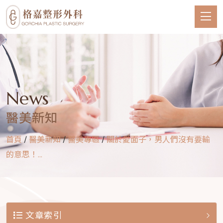
News
醫美新知
首頁
/
醫美新知
/
醫美專區
/
關於愛面子，男人們沒有要輸
的意思！...
文章索引