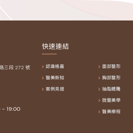
快速連結
認識格嘉
面部整形
三段 272 號
醫美新知
胸部整形
2
案例見證
抽脂體雕
微整美學
 - 19:00
醫美療程