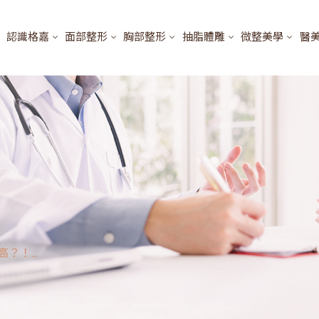
認識格嘉
面部整形
胸部整形
抽脂體雕
微整美學
醫
？！...