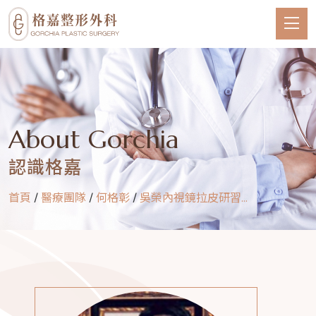
About Gorchia
認識格嘉
首頁
/
醫療團隊
/
何格彰
/
吳榮內視鏡拉皮研習...