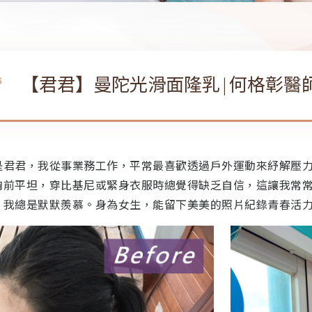
【君君】曼陀光滑面隆乳|何格彰醫
6
是君君，我從事業務工作，平常最喜歡透過戶外運動來紓解壓
胸前平坦，穿比基尼或緊身衣服時總覺得缺乏自信，這讓我常
，我總是默默羨慕。身為女生，能留下美美的照片紀錄青春活