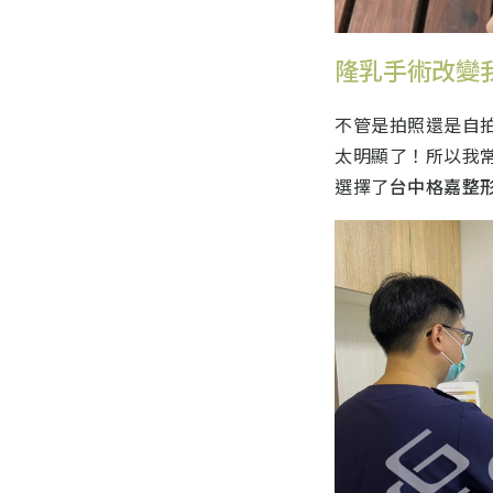
隆乳手術改變
不管是拍照還是自
太明顯了！所以我
選擇了
台中格嘉整