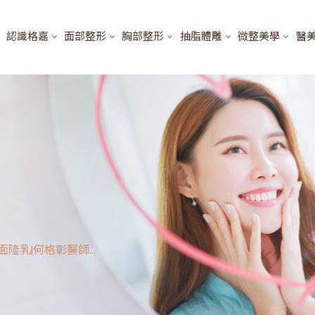
認識格嘉
面部整形
胸部整形
抽脂體雕
微整美學
醫
隆乳|何格彰醫師...