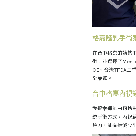
格嘉隆乳手術
在台中格嘉的諮詢
術，並選擇了
Men
CE、台灣TFDA
三
全兼顧。
台中格嘉內視
我很幸運能由
何格
統手術方式，內視
燒刀，能有效減少