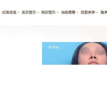
認識格嘉
面部整形
胸部整形
抽脂體雕
微整美學
醫