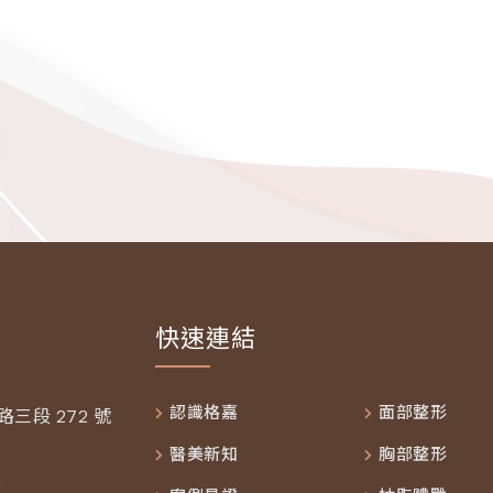
快速連結
認識格嘉
面部整形
三段 272 號
醫美新知
胸部整形
2