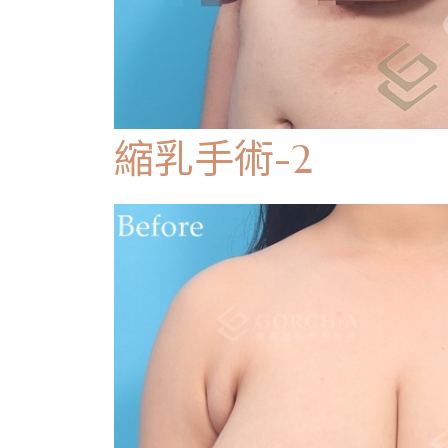
縮乳手術-2