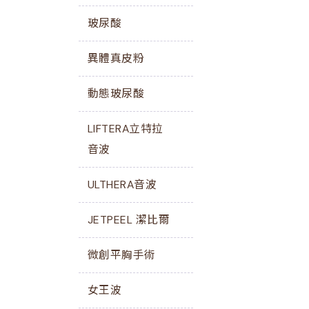
玻尿酸
異體真皮粉
動態玻尿酸
LIFTERA立特拉
音波
ULTHERA音波
JETPEEL 潔比爾
微創平胸手術
女王波