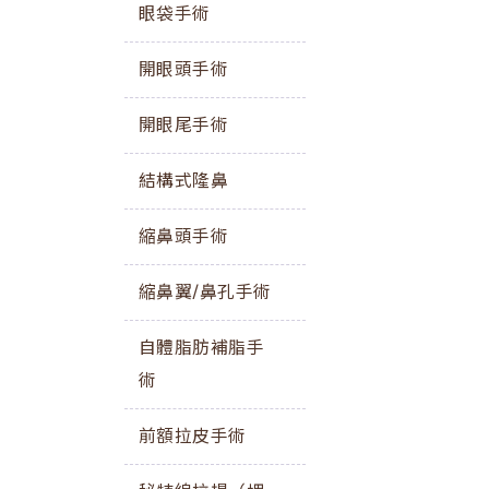
眼袋手術
開眼頭手術
開眼尾手術
結構式隆鼻
縮鼻頭手術
縮鼻翼/鼻孔手術
自體脂肪補脂手
術
前額拉皮手術