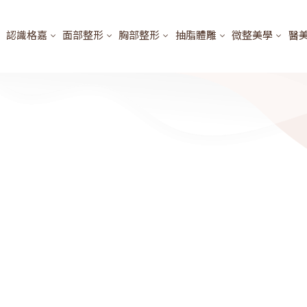
認識格嘉
面部整形
胸部整形
抽脂體雕
微整美學
醫