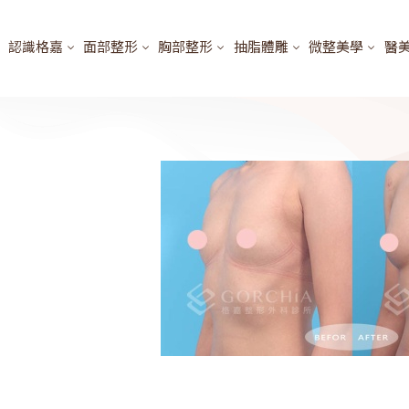
認識格嘉
面部整形
胸部整形
抽脂體雕
微整美學
醫