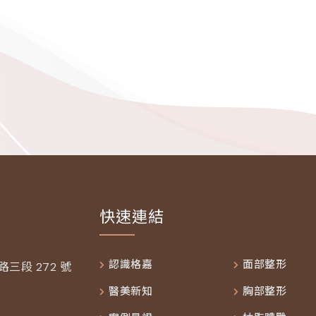
快速連結
認識格嘉
面部整形
三段 272 號
醫美新知
胸部整形
2