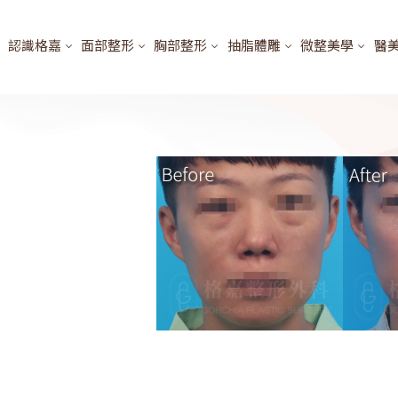
認識格嘉
面部整形
胸部整形
抽脂體雕
微整美學
醫