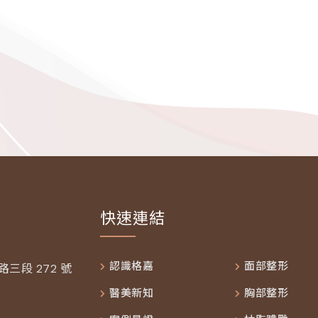
快速連結
認識格嘉
面部整形
三段 272 號
醫美新知
胸部整形
2